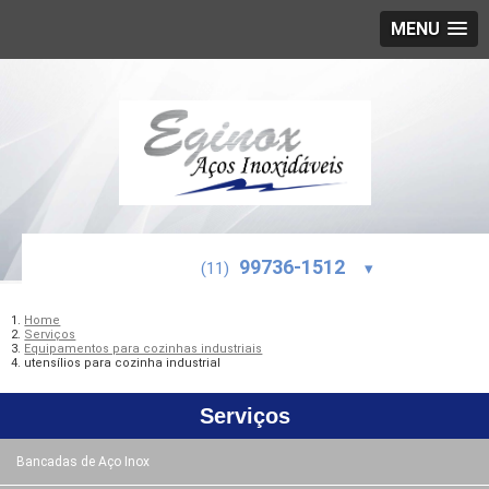
MENU
99736-1512
(11)
▾
Home
Serviços
Equipamentos para cozinhas industriais
utensílios para cozinha industrial
Serviços
Bancadas de Aço Inox