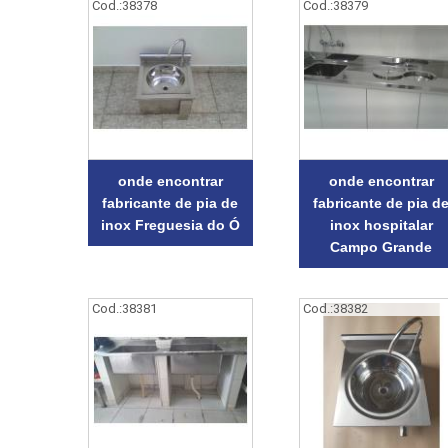
Cod.:
38378
Cod.:
38379
onde encontrar
onde encontrar
fabricante de pia de
fabricante de pia d
inox Freguesia do Ó
inox hospitalar
Campo Grande
Cod.:
38381
Cod.:
38382