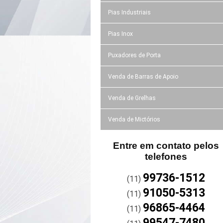
Pias Industriais
Pias Inox
Puxadores de Porta
Venda de Barras de Apoio
Venda de Grelhas
Venda de Mictórios
Entre em contato pelos
telefones
99736-1512
(11)
91050-5313
(11)
96865-4464
(11)
99547-7480