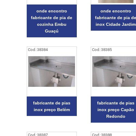
onde encontro
onde encontro
fabricante de pia de
fabricante de pia d
cozinha Embu
inox Cidade Jardim
Guaçú
Cod.:
38384
Cod.:
38385
fabricante de pias
fabricante de pias
inox preço Belém
inox preço Capão
Redondo
Cod.:
38387
Cod.:
38388