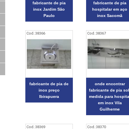
fabricante de pia
fabricante de pia
inox Jardim São
hospitalar em aço
Paulo
inox Sacomã
Cod.:
38366
Cod.:
38367
fabricante de pia de
onde encontrar
inox preço
fabricante de pia so
Ibirapuera
medida para hospita
em inox Vila
Guilherme
Cod.:
38369
Cod.:
38370