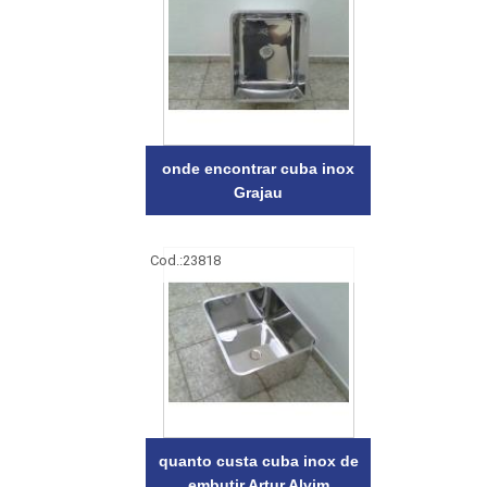
onde encontrar cuba inox
Grajau
Cod.:
23818
quanto custa cuba inox de
embutir Artur Alvim