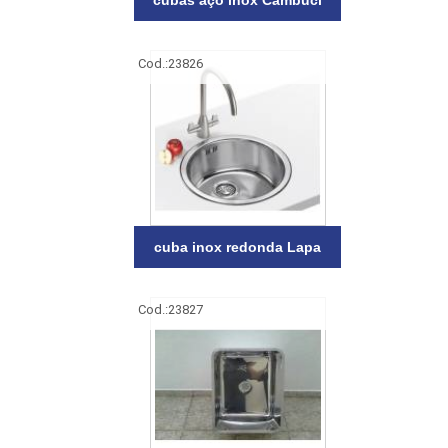
cubas aço inox Cambuci
Cod.:
23826
cuba inox redonda Lapa
Cod.:
23827