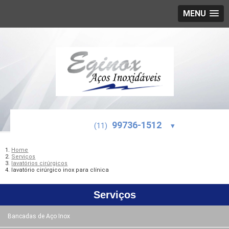
MENU
99736-1512
(11)
▾
Home
Serviços
lavatórios cirúrgicos
lavatório cirúrgico inox para clínica
Serviços
Bancadas de Aço Inox