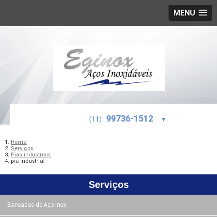
MENU
99736-1512
(11)
▾
Home
Serviços
Pias industriais
pia industrial
Serviços
Bancadas de Aço Inox