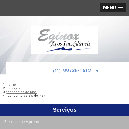
MENU
99736-1512
(11)
▾
Home
Serviços
fabricantes de pias
fabricante de pia de inox
Serviços
Bancadas de Aço Inox