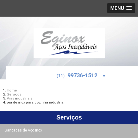
MENU
99736-1512
(11)
▾
Home
Serviços
Pias industriais
pia de inox para cozinha industrial
Serviços
Bancadas de Aço Inox