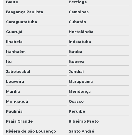
Bauru
Bertioga
Bragança Paulista
Campinas
Caraguatatuba
Cubatão
Guarujá
Hortolândia
Ilhabela
Indaiatuba
Itanhaém
Itatiba
Itu
Itupeva
Jaboticabal
Jundiaí
Louveira
Marapoama
Marília
Mendonça
Mongaguá
Osasco
Paulínia
Peruíbe
Praia Grande
Ribeirão Preto
Riviera de São Lourenço
Santo André