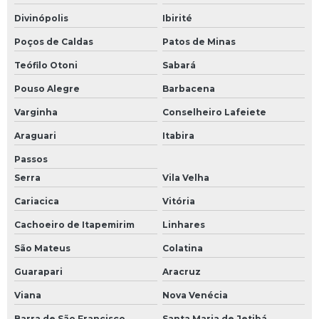
Divinópolis
Ibirité
Poços de Caldas
Patos de Minas
Teófilo Otoni
Sabará
Pouso Alegre
Barbacena
Varginha
Conselheiro Lafeiete
Araguari
Itabira
Passos
Serra
Vila Velha
Cariacica
Vitória
Cachoeiro de Itapemirim
Linhares
São Mateus
Colatina
Guarapari
Aracruz
Viana
Nova Venécia
Barra de São Francisco
Santa Maria de Jetibá