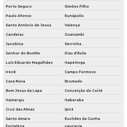
Porto Seguro
Simões Filho
Paulo Afonso
Eunápolis
Santo Antônio de Jesus
Valença
Candeias
Guanambi
Jacobina
Serrinha
Senhor do Bonfim
Dias d'Ávila
Luís Eduardo Magalhães
Itapetinga
Irecê
Campo Formoso
Casa Nova
Brumado
Bom Jesus da Lapa
Conceição do Coité
Itamaraju
Itaberaba
Cruz das Almas
Ipirá
Santo Amaro
Euclides da Cunha
Fortaleza
caucacia