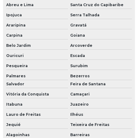
Abreu e Lima
Santa Cruz do Capibaribe
Ipojuca
Serra Talhada
Araripina
Gravatá
Carpina
Goiana
Belo Jardim
Arcoverde
Ouricuri
Escada
Pesqueira
Surubim
Palmares
Bezerros
Salvador
Feira de Santana
Vitória da Conquista
Camaçari
Itabuna
Juazeiro
Lauro de Freitas
Ilhéus
Jequié
Teixeira de Freitas
Alagoinhas
Barreiras