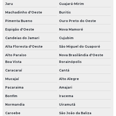
Jaru
Guajará-Mirim
Machadinho d'Oeste
Buritis
Pimenta Bueno
Ouro Preto do Oeste
Espigão d'Oeste
Nova Mamoré
Candeias do Jamari
Cujubim
Alta Floresta d'Oeste
São Miguel do Guaporé
Alto Paraíso
Nova Brasilândia d'Oeste
Boa Vista
Rorainópolis
Caracaraí
Cantá
Mucajaí
Alto Alegre
Pacaraima
Amajari
Bonfim
Iracema
Normandia
Uiramutã
Caroebe
São João da Baliza