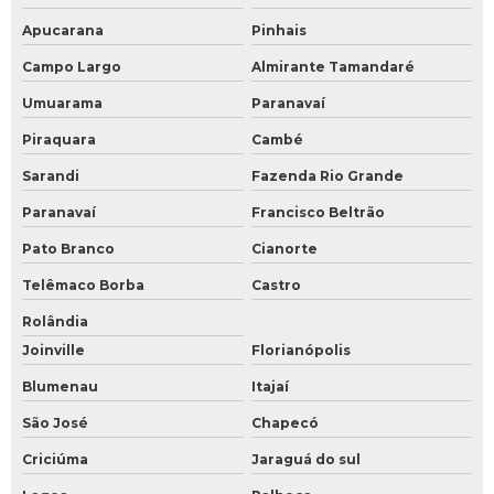
Apucarana
Pinhais
Campo Largo
Almirante Tamandaré
Umuarama
Paranavaí
Piraquara
Cambé
Sarandi
Fazenda Rio Grande
Paranavaí
Francisco Beltrão
Pato Branco
Cianorte
Telêmaco Borba
Castro
Rolândia
Joinville
Florianópolis
Blumenau
Itajaí
São José
Chapecó
Criciúma
Jaraguá do sul