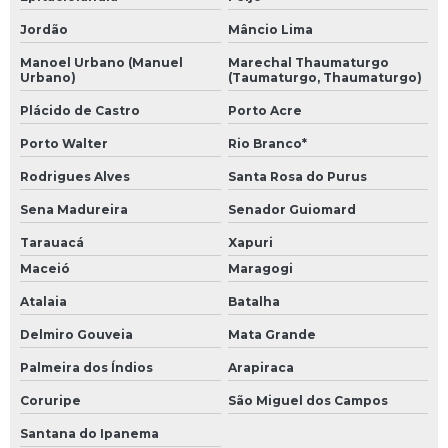
Jordão
Mâncio Lima
Manoel Urbano (Manuel
Marechal Thaumaturgo
Urbano)
(Taumaturgo, Thaumaturgo)
Plácido de Castro
Porto Acre
Porto Walter
Rio Branco*
Rodrigues Alves
Santa Rosa do Purus
Sena Madureira
Senador Guiomard
Tarauacá
Xapuri
Maceió
Maragogi
Atalaia
Batalha
Delmiro Gouveia
Mata Grande
Palmeira dos Índios
Arapiraca
Coruripe
São Miguel dos Campos
Santana do Ipanema