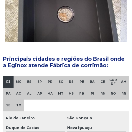
Principais cidades e regiões do Brasil onde
a Eginox atende Fábrica de corrimão:
GO e
RJ
MG
ES
SP
PR
SC
RS
PE
BA
CE
AM
DF
PA
AC
AL
AP
MA
MT
MS
PB
PI
RN
RO
RR
SE
TO
Rio de Janeiro
São Gonçalo
Duque de Caxias
Nova Iguaçu