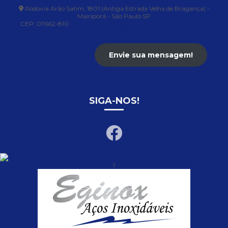
Rodovia Arão Sahm, 1801 (Antiga Estrada Velha de Bragança) -
Mairiporã - São Paulo SP
CEP: 07662-810
(11) 99736-1512
(11) 91050-5313
(11) 96865-
4464
(11) 99547-7480
(11) 96398-0991
Envie sua mensagem!
contato@eginox.com.br
SIGA-NOS!
1